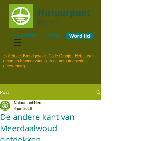
Nieuwsbrief
Contact
Word lid
⚠️ Actueel Brandgevaar: Code Oranje - Het is erg
droog en brandgevaarlijk in de natuurgebieden.
(Lees meer)
Post
Natuurpunt Herent
4 jun 2016
De andere kant van
Meerdaalwoud
ontdekken.