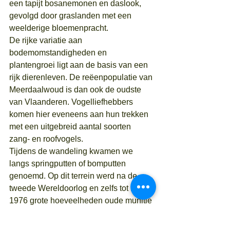
een tapijt bosanemonen en daslook, 
gevolgd door graslanden met een 
weelderige bloemenpracht.
De rijke variatie aan 
bodemomstandigheden en 
plantengroei ligt aan de basis van een 
rijk dierenleven. De reëenpopulatie van 
Meerdaalwoud is dan ook de oudste 
van Vlaanderen. Vogelliefhebbers 
komen hier eveneens aan hun trekken 
met een uitgebreid aantal soorten 
zang- en roofvogels.
Tijdens de wandeling kwamen we 
langs springputten of bomputten 
genoemd. Op dit terrein werd na de 
tweede Wereldoorlog en zelfs tot in 
1976 grote hoeveelheden oude munitie 
onschadelijk gemaakt. Langsheen 
deze weg zijn nog enkele 