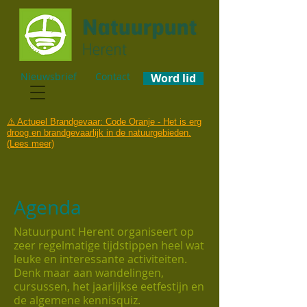
Nieuwsbrief
Contact
Word lid
⚠️ Actueel Brandgevaar: Code Oranje - Het is erg
droog en brandgevaarlijk in de natuurgebieden.
(Lees meer)
Agenda
Natuurpunt Herent organiseert op
zeer regelmatige tijdstippen heel wat
leuke en interessante activiteiten.
Denk maar aan wandelingen,
cursussen, het jaarlijkse eetfestijn en
de algemene kennisquiz.