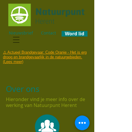
Nieuwsbrief
Contact
Word lid
⚠️ Actueel Brandgevaar: Code Oranje - Het is erg
droog en brandgevaarlijk in de natuurgebieden.
(Lees meer)
Over ons
Hieronder vind je meer info over de
werking van Natuurpunt Herent