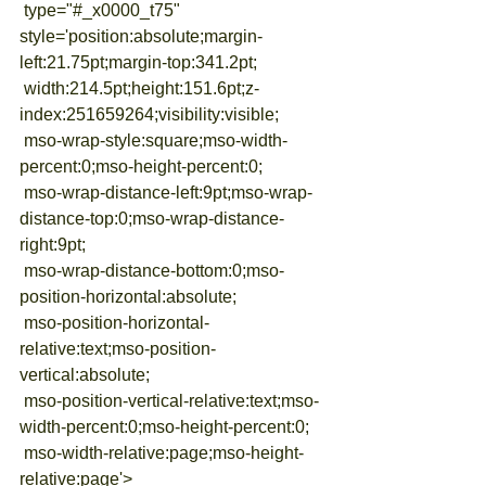
 type="#_x0000_t75" 
style='position:absolute;margin-
left:21.75pt;margin-top:341.2pt;
 width:214.5pt;height:151.6pt;z-
index:251659264;visibility:visible;
 mso-wrap-style:square;mso-width-
percent:0;mso-height-percent:0;
 mso-wrap-distance-left:9pt;mso-wrap-
distance-top:0;mso-wrap-distance-
right:9pt;
 mso-wrap-distance-bottom:0;mso-
position-horizontal:absolute;
 mso-position-horizontal-
relative:text;mso-position-
vertical:absolute;
 mso-position-vertical-relative:text;mso-
width-percent:0;mso-height-percent:0;
 mso-width-relative:page;mso-height-
relative:page'>