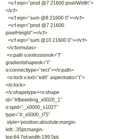
  <v:f eqn="prod @7 21600 pixelWidth">
</v:f>
  <v:f eqn="sum @8 21600 0"></v:f>
  <v:f eqn="prod @7 21600 
pixelHeight"></v:f>
  <v:f eqn="sum @10 21600 0"></v:f>
 </v:formulas>
 <v:path o:extrusionok="f" 
gradientshapeok="t" 
o:connecttype="rect"></v:path>
 <o:lock v:ext="edit" aspectratio="t">
</o:lock>
</v:shapetype><v:shape 
id="Afbeelding_x0020_1" 
o:spid="_x0000_s1027" 
type="#_x0000_t75"
 style='position:absolute;margin-
left:-.35pt;margin-
top:64.7pt;width:199.5pt;