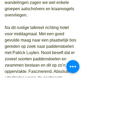
wandelingen zagen we wel enkele 
groepen aalscholvers en kraanvogels 
overvliegen.
Na dit rustige tafereel richting hotel 
voor middagmaal. Met een goed 
gevulde maag naar een plaatselijk bos 
gereden op zoek naar paddenstoelen 
met Patrick Luyten. Nooit beseft dat er 
zoveel soorten paddenstoelen en 
zwammen bestaan en dit op zo’n kleine 
oppervlakte. Fascinerend. Absolute 
uitschieter waren de gestreepte 
nestzwammetjes, ontdekt door Inge! 
Net voor het donker werd, 
teruggereden naar ons hotel zodat we 
ons konden opfrissen voor ons 
avondmaal in restaurant La Grange aux 
Abeilles.