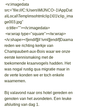
 <v:imagedata 
src="file:///C:\Users\MIJNCO~1\AppDat
a\Local\Temp\msohtmlclip1\01\clip_ima
ge003.jpg"
  o:title=""></v:imagedata>
 <w:wrap type="square"></w:wrap>
</v:shape><![endif][if !vml][endif]Daarna 
reden we richting kerkje van 
Champaubert-aux-Bois waar we onze 
eerste kennismaking met de 
toekomende kraanvogels hadden. Het 
was nogal rustig qua migratie maar in 
de verte konden we er toch enkele 
waarnemen.
Bij valavond naar ons hotel gereden en 
genoten van het avondeten. Een leuke 
afsluiting van dag 1.