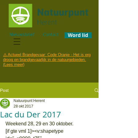
Nieuwsbrief
Contact
Word lid
⚠️ Actueel Brandgevaar: Code Oranje - Het is erg
droog en brandgevaarlijk in de natuurgebieden.
(Lees meer)
Post
Natuurpunt Herent
28 okt 2017
Lac du Der 2017
Weekend 28, 29 en 30 oktober.
[if gte vml 1]><v:shapetype 