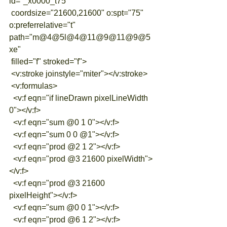
id="_x0000_t75"
 coordsize="21600,21600" o:spt="75" 
o:preferrelative="t" 
path="m@4@5l@4@11@9@11@9@5
xe"
 filled="f" stroked="f">
 <v:stroke joinstyle="miter"></v:stroke>
 <v:formulas>
  <v:f eqn="if lineDrawn pixelLineWidth 
0"></v:f>
  <v:f eqn="sum @0 1 0"></v:f>
  <v:f eqn="sum 0 0 @1"></v:f>
  <v:f eqn="prod @2 1 2"></v:f>
  <v:f eqn="prod @3 21600 pixelWidth">
</v:f>
  <v:f eqn="prod @3 21600 
pixelHeight"></v:f>
  <v:f eqn="sum @0 0 1"></v:f>
  <v:f eqn="prod @6 1 2"></v:f>