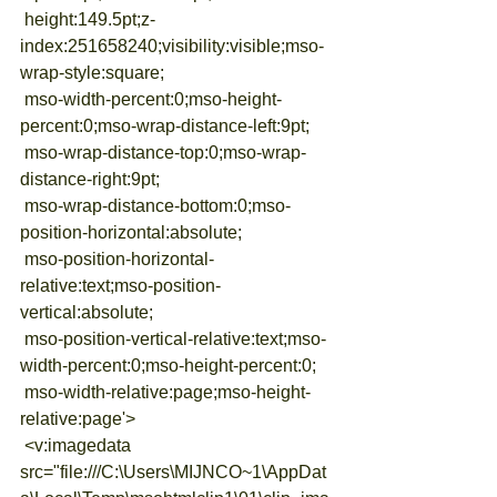
 height:149.5pt;z-
index:251658240;visibility:visible;mso-
wrap-style:square;
 mso-width-percent:0;mso-height-
percent:0;mso-wrap-distance-left:9pt;
 mso-wrap-distance-top:0;mso-wrap-
distance-right:9pt;
 mso-wrap-distance-bottom:0;mso-
position-horizontal:absolute;
 mso-position-horizontal-
relative:text;mso-position-
vertical:absolute;
 mso-position-vertical-relative:text;mso-
width-percent:0;mso-height-percent:0;
 mso-width-relative:page;mso-height-
relative:page'>
 <v:imagedata 
src="file:///C:\Users\MIJNCO~1\AppDat