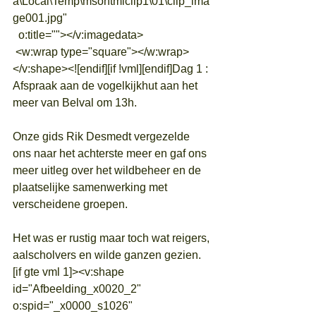
a\Local\Temp\msohtmlclip1\01\clip_ima
ge001.jpg"
  o:title=""></v:imagedata>
 <w:wrap type="square"></w:wrap>
</v:shape><![endif][if !vml][endif]Dag 1 : 
Afspraak aan de vogelkijkhut aan het 
meer van Belval om 13h.
Onze gids Rik Desmedt vergezelde 
ons naar het achterste meer en gaf ons 
meer uitleg over het wildbeheer en de 
plaatselijke samenwerking met 
verscheidene groepen.
Het was er rustig maar toch wat reigers, 
aalscholvers en wilde ganzen gezien.
[if gte vml 1]><v:shape 
id="Afbeelding_x0020_2" 
o:spid="_x0000_s1026"