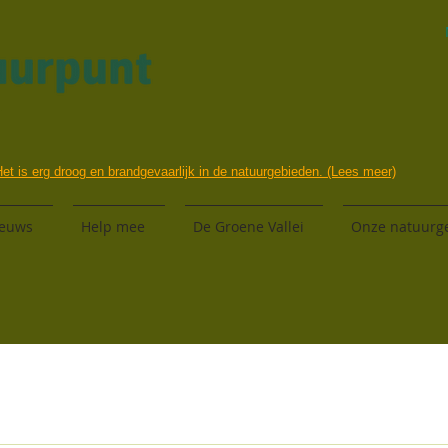
et is erg droog en brandgevaarlijk in de natuurgebieden. (Lees meer)
euws
Help mee
De Groene Vallei
Onze natuurg