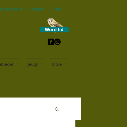
Nieuwsbrief
Contact
Links
Word lid
ebieden
Jeugd
More