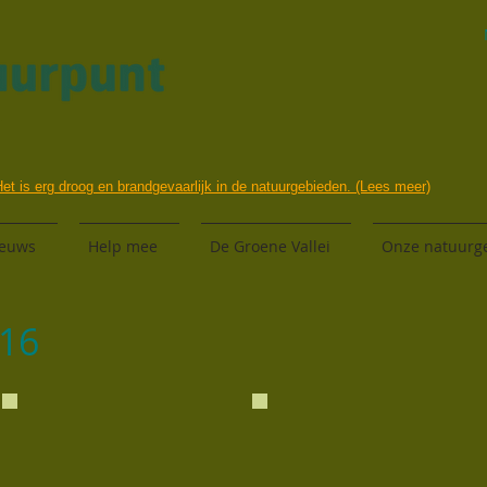
et is erg droog en brandgevaarlijk in de natuurgebieden. (Lees meer)
euws
Help mee
De Groene Vallei
Onze natuurg
016