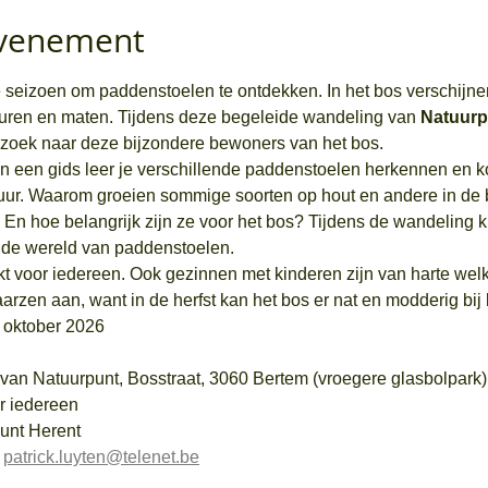
evenement
le seizoen om paddenstoelen te ontdekken. In het bos verschijne
leuren en maten. Tijdens deze begeleide wandeling van 
Natuurp
p zoek naar deze bijzondere bewoners van het bos.
n een gids leer je verschillende paddenstoelen herkennen en k
tuur. Waarom groeien sommige soorten op hout en andere in de 
 En hoe belangrijk zijn ze voor het bos? Tijdens de wandeling k
ende wereld van paddenstoelen.
hikt voor iedereen. Ook gezinnen met kinderen zijn van harte wel
rzen aan, want in de herfst kan het bos er nat en modderig bij 
 oktober 2026
 van Natuurpunt, Bosstraat, 3060 Bertem (vroegere glasbolpark)
or iedereen
unt Herent
 
patrick.luyten@telenet.be